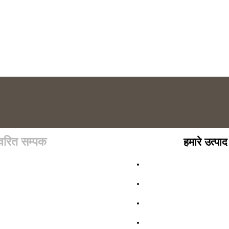
्वरित सम्पक
हमारे उत्पाद
होम पेज
क्षैतिज सतत कास्टिंग संयंत्र
कंपनी प्रोफाइल
लंबवत सतत कास्टिंग संयंत्र
हमारे उत्पाद
प्रेरण भट्ठी
संपर्क करें
इनलाइन और ऑफलाइन स्कैल्