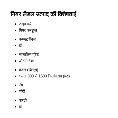
गियर लैडल उत्पाद की विशेषताएं
टाइप करें
गियर करछुल
कम्प्यूटरीकृत
हाँ
स्वचालित ग्रेड
ऑटोमेटिक
वजन (किग्रा)
क्षमता 300 से 1500 किलोग्राम (kg)
रंग
चाँदी
वारंटी
हाँ