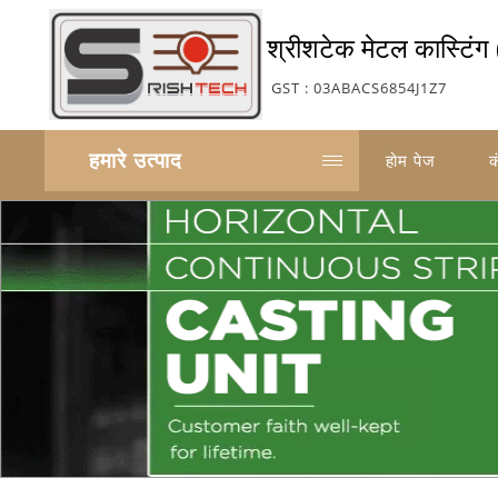
श्रीशटेक मेटल कास्टिंग 
GST : 03ABACS6854J1Z7
हमारे उत्पाद
होम पेज
क