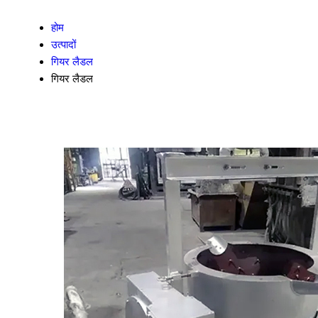
होम
उत्पादों
गियर लैडल
गियर लैडल