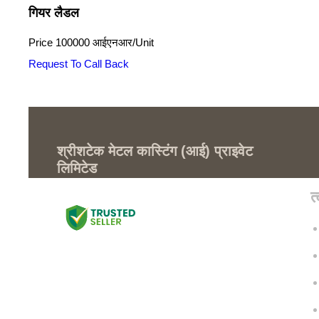
गियर लैडल
Price
100000 आईएनआर
/
Unit
Request To Call Back
श्रीशटेक मेटल कास्टिंग (आई) प्राइवेट
लिमिटेड
GST : 03ABACS6854J1Z7
त